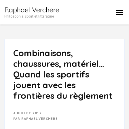
Aller
Raphaël Verchère
au
Philosophie, sport et littérature
contenu
(Pressez
Entrée)
Combinaisons,
chaussures, matériel…
Quand les sportifs
jouent avec les
frontières du règlement
4 JUILLET 2017
PAR
RAPHAËL VERCHÈRE