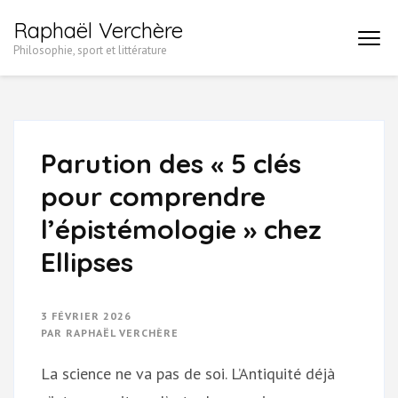
Aller
Raphaël Verchère
au
Philosophie, sport et littérature
contenu
(Pressez
Entrée)
Parution des « 5 clés
pour comprendre
l’épistémologie » chez
Ellipses
3 FÉVRIER 2026
PAR
RAPHAËL VERCHÈRE
La science ne va pas de soi. L’Antiquité déjà