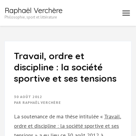
Aller
Raphaël Verchère
au
Philosophie, sport et littérature
contenu
(Pressez
Entrée)
Travail, ordre et
discipline : la société
sportive et ses tensions
30 AOÛT 2012
PAR
RAPHAËL VERCHÈRE
La soutenance de ma thèse intitulée «
Travail,
ordre et discipline : la société sportive et ses
tensions
» a eu lieu ce 30 août 2012 à